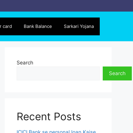
r card
Bank Balance
Sarkari Yojana
Search
Search
Recent Posts
ICICI Bank se personal loan Kaise