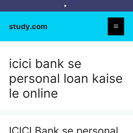
Skip
to
content
study.com
Menu
icici bank se
personal loan kaise
le online
ICICI Bank se personal