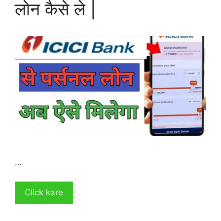
लोन कैसे ले |
…
Click kare