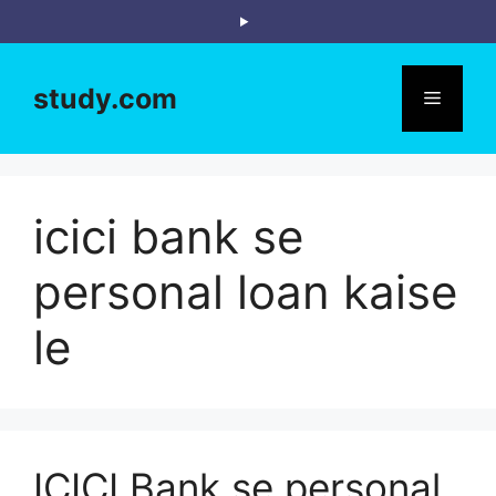
Skip
to
content
study.com
Menu
icici bank se
personal loan kaise
le
ICICI Bank se personal