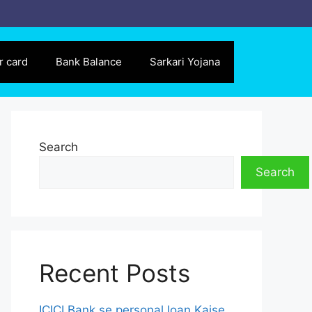
r card
Bank Balance
Sarkari Yojana
Search
Search
Recent Posts
ICICI Bank se personal loan Kaise