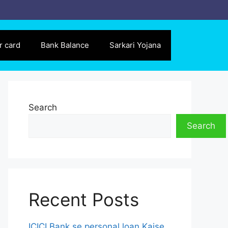
r card
Bank Balance
Sarkari Yojana
Search
Search
Recent Posts
ICICI Bank se personal loan Kaise