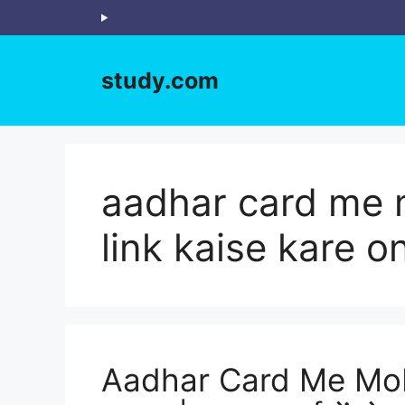
Skip
to
content
study.com
aadhar card me 
link kaise kare o
Aadhar Card Me Mob