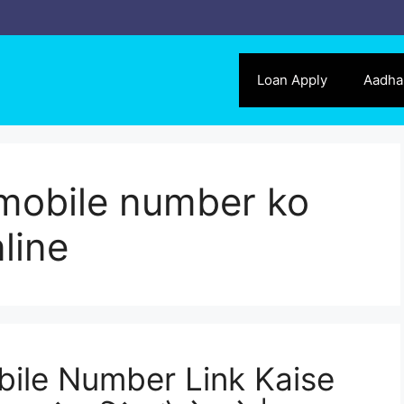
Loan Apply
Aadha
mobile number ko
nline
ile Number Link Kaise