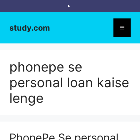
Skip
to
content
study.com
Menu
phonepe se
personal loan kaise
lenge
PhonePe Se personal