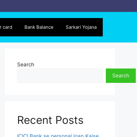
r card
Bank Balance
Sarkari Yojana
Search
Search
Recent Posts
ICICI Bank se personal loan Kaise