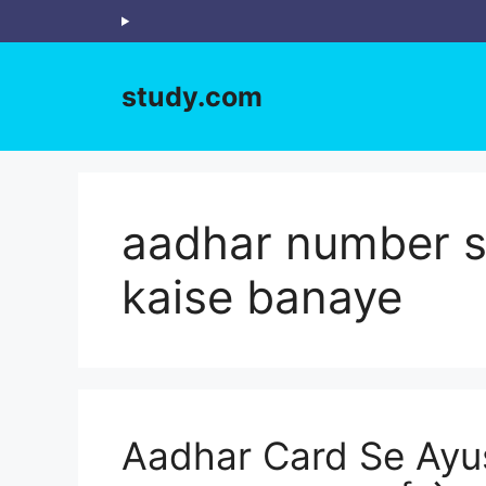
Skip
to
content
study.com
aadhar number 
kaise banaye
Aadhar Card Se Ayu