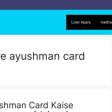
Loan Apply
Aadha
se ayushman card
shman Card Kaise