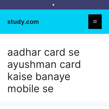
Skip
to
content
study.com
Menu
aadhar card se
ayushman card
kaise banaye
mobile se