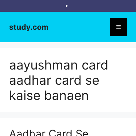
Skip
to
content
study.com
Menu
aayushman card
aadhar card se
kaise banaen
Aadhar Card Se