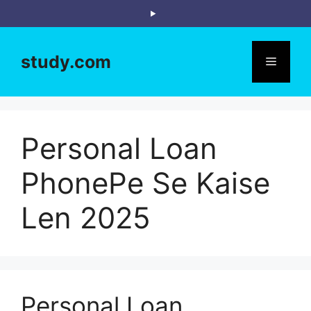
Skip
to
content
study.com
Menu
Personal Loan
PhonePe Se Kaise
Len 2025
Personal Loan