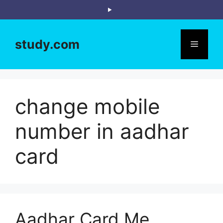
Skip
to
content
study.com
Menu
change mobile
number in aadhar
card
Aadhar Card Me