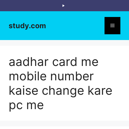
Skip
to
content
study.com
Menu
aadhar card me
mobile number
kaise change kare
pc me