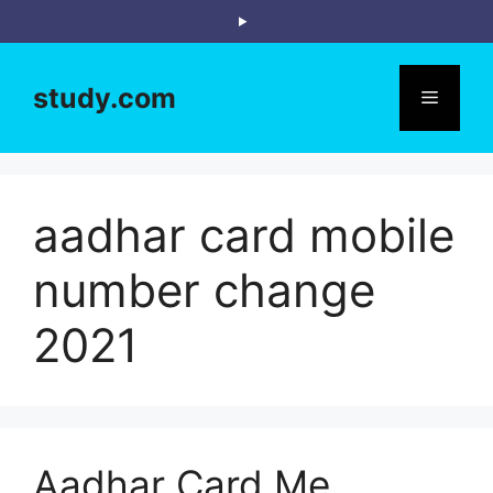
Skip
to
content
study.com
Menu
aadhar card mobile
number change
2021
Aadhar Card Me