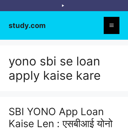
Skip
to
content
study.com
Menu
yono sbi se loan
apply kaise kare
SBI YONO App Loan
Kaise Len : एसबीआई योनो