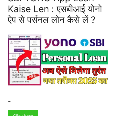
Kaise Len : एसबीआई योनो
ऐप से पर्सनल लोन कैसे लें ?
…
Click kare