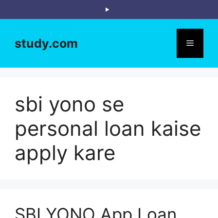
Skip
to
content
study.com
Menu
sbi yono se
personal loan kaise
apply kare
SBI YONO App Loan