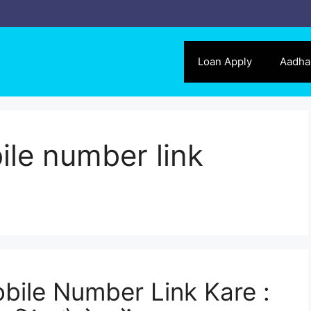
Loan Apply
Aadha
le number link
ile Number Link Kare :