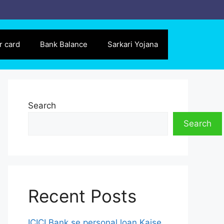
r card
Bank Balance
Sarkari Yojana
Search
Search
Recent Posts
ICICI Bank se personal loan Kaise