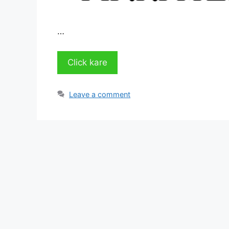
…
Click kare
Leave a comment