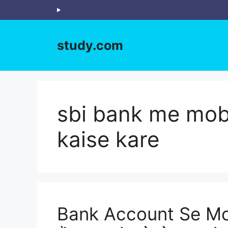
Skip
to
content
study.com
sbi bank me mobi
kaise kare
Bank Account Se Mob