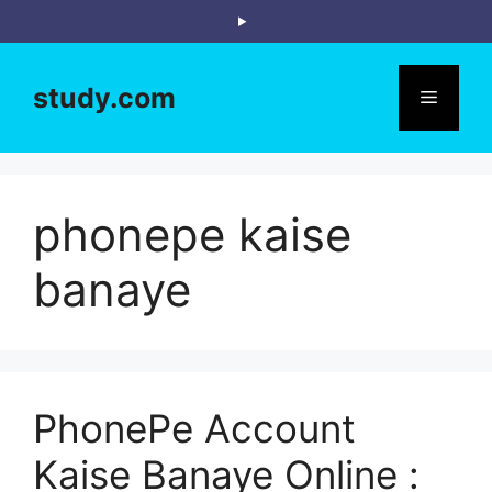
Skip
to
content
study.com
Menu
phonepe kaise
banaye
PhonePe Account
Kaise Banaye Online :