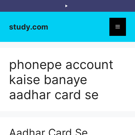
Skip
to
content
study.com
Menu
phonepe account
kaise banaye
aadhar card se
Aadhar Card Se