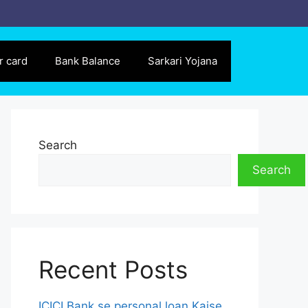
r card
Bank Balance
Sarkari Yojana
Search
Search
Recent Posts
ICICI Bank se personal loan Kaise