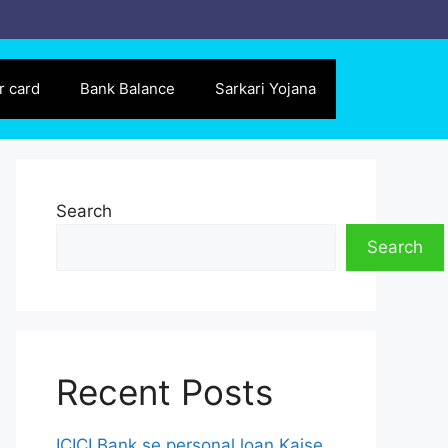
r card
Bank Balance
Sarkari Yojana
Search
Search
Recent Posts
ICICI Bank se personal loan Kaise