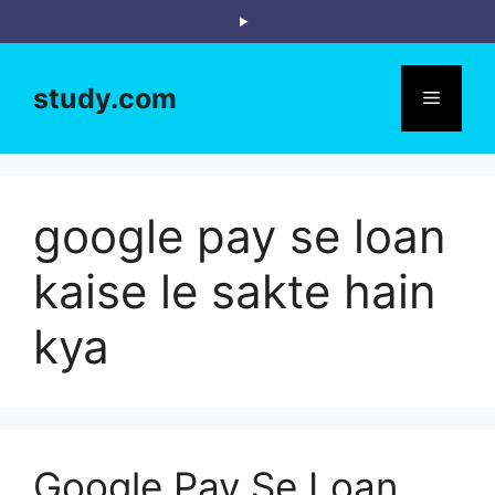
Skip
to
content
study.com
Menu
google pay se loan
kaise le sakte hain
kya
Google Pay Se Loan