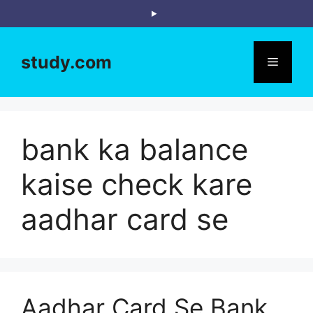
Skip
to
content
study.com
Menu
bank ka balance
kaise check kare
aadhar card se
Aadhar Card Se Bank