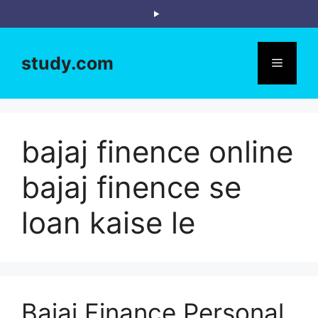
Skip
to
content
study.com
Menu
bajaj finence online
bajaj finence se
loan kaise le
Bajaj Finance Personal