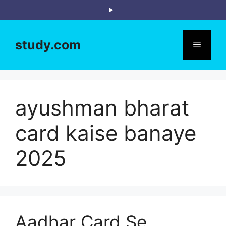
Skip
to
content
study.com
Menu
ayushman bharat
card kaise banaye
2025
Aadhar Card Se